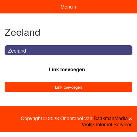
Menu +
Zeeland
Zeeland
Link toevoegen
Link toevoegen
Copyright © 2023 Onderdeel van
BaakmanMedia
&
Vrolijk Internet Services